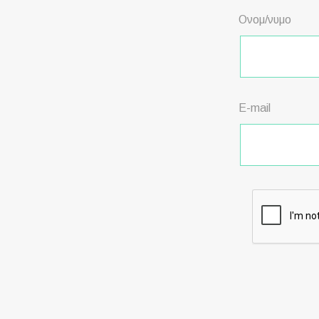
Ονομ/νυμο
E-mail