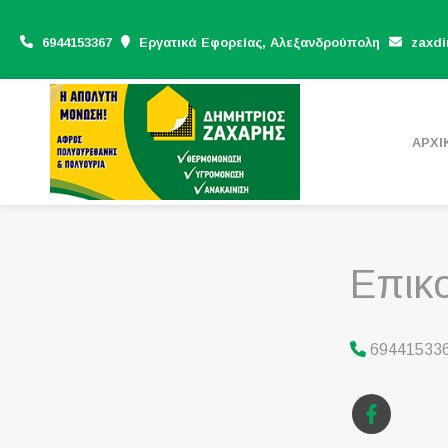
6944153367
Εργατικά Εφορείας, Αλεξανδρούπολη
zaxdi
ΑΡΧΙ
Επικ
69441533