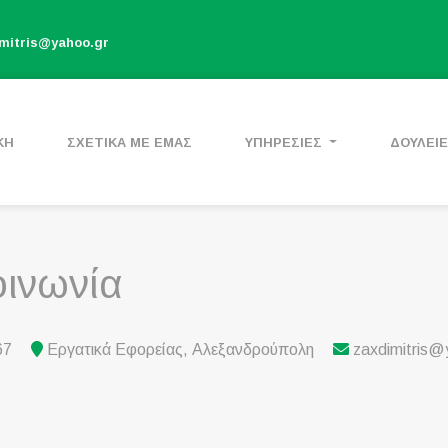
mitris@yahoo.gr
ΚΗ
ΣΧΕΤΙΚΑ ΜΕ ΕΜΑΣ
ΥΠΗΡΕΣΙΕΣ
ΔΟΥΛΕΙ
οινωνία
67
Εργατικά Εφορείας, Αλεξανδρούπολη
zaxdimitris@